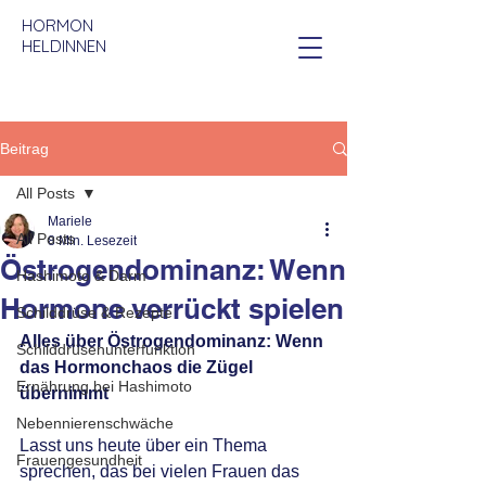
HORMON
HELDINNEN
Beitrag
All Posts
Mariele
All Posts
8 Min. Lesezeit
Östrogendominanz: Wenn
Hashimoto & Darm
Hormone verrückt spielen
Schilddrüse & Rezepte
Alles über Östrogendominanz: Wenn 
Schilddrüsenunterfunktion
das Hormonchaos die Zügel 
Ernährung bei Hashimoto
übernimmt
Nebennierenschwäche
Lasst uns heute über ein Thema 
Frauengesundheit
sprechen, das bei vielen Frauen das 