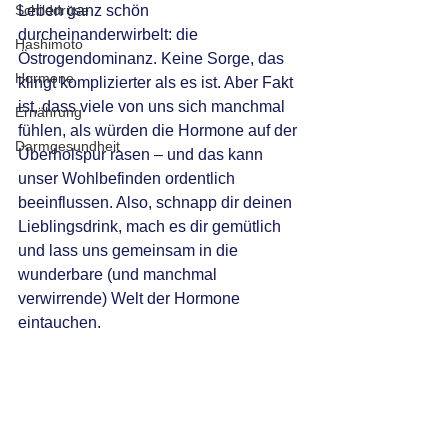
Schilddrüse
Leben ganz schön 
durcheinanderwirbelt: die 
Hashimoto
Östrogendominanz. Keine Sorge, das 
Hormone
klingt komplizierter als es ist. Aber Fakt 
ist, dass viele von uns sich manchmal 
Ernährung
fühlen, als würden die Hormone auf der 
Darmgesundheit
Überholspur rasen – und das kann 
unser Wohlbefinden ordentlich 
beeinflussen. Also, schnapp dir deinen 
Lieblingsdrink, mach es dir gemütlich 
und lass uns gemeinsam in die 
wunderbare (und manchmal 
verwirrende) Welt der Hormone 
eintauchen.