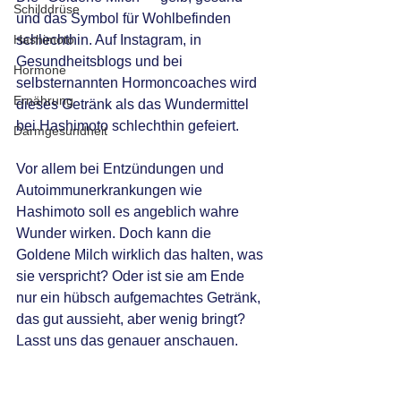
Schilddrüse
und das Symbol für Wohlbefinden 
Hashimoto
schlechthin. Auf Instagram, in 
Gesundheitsblogs und bei 
Hormone
selbsternannten Hormoncoaches wird 
Ernährung
dieses Getränk als das Wundermittel 
bei Hashimoto schlechthin gefeiert. 
Darmgesundheit
Vor allem bei Entzündungen und 
Autoimmunerkrankungen wie 
Hashimoto soll es angeblich wahre 
Wunder wirken. Doch kann die 
Goldene Milch wirklich das halten, was 
sie verspricht? Oder ist sie am Ende 
nur ein hübsch aufgemachtes Getränk, 
das gut aussieht, aber wenig bringt? 
Lasst uns das genauer anschauen.