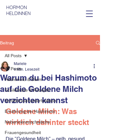
HORMON
HELDINNEN
Beitrag
All Posts
Mariele
All Posts
4 Min. Lesezeit
Warum du bei Hashimoto
Hashimoto & Darm
auf die Goldene Milch
Schilddrüse & Rezepte
verzichten kannst
Schilddrüsenunterfunktion
Goldene Milch: Was 
Ernährung bei Hashimoto
wirklich dahinter steckt
Nebennierenschwäche
Frauengesundheit
Die "Goldene Milch" – gelb, gesund 