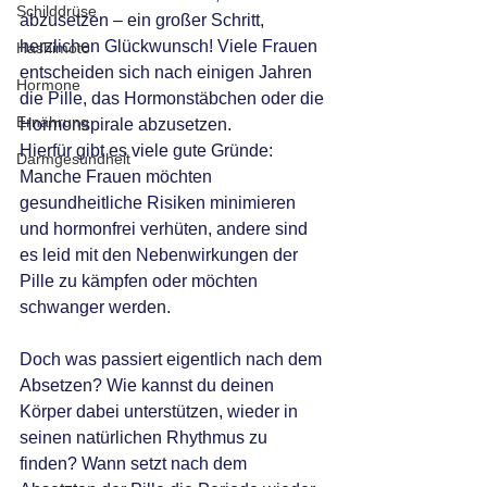
Schilddrüse
abzusetzen – ein großer Schritt, 
herzlichen Glückwunsch! Viele Frauen 
Hashimoto
entscheiden sich nach einigen Jahren 
Hormone
die Pille, das Hormonstäbchen oder die 
Ernährung
Hormonspirale abzusetzen.
Hierfür gibt es viele gute Gründe: 
Darmgesundheit
Manche Frauen möchten 
gesundheitliche Risiken minimieren 
und hormonfrei verhüten, andere sind 
es leid mit den Nebenwirkungen der 
Pille zu kämpfen oder möchten 
schwanger werden.
Doch was passiert eigentlich nach dem 
Absetzen? Wie kannst du deinen 
Körper dabei unterstützen, wieder in 
seinen natürlichen Rhythmus zu 
finden? Wann setzt nach dem 