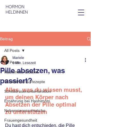
HORMON
HELDINNEN
Beitrag
All Posts
Mariele
All Posts
6 Min. Lesezeit
Pille absetzen, was
Hashimoto & Darm
passiert?
Schilddrüse & Rezepte
Alles, was du wissen musst, 
Schilddrüsenunterfunktion
um deinen Körper nach 
Ernährung bei Hashimoto
Absetzen der Pille optimal 
Nebennierenschwäche
zu unterstützen
Frauengesundheit
Du hast dich entschieden, die Pille 