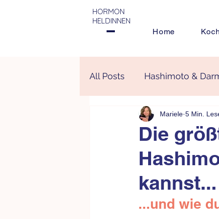
HORMON
HELDINNEN
Home
Koc
All Posts
Hashimoto & Dar
Mariele
5 Min. Les
Ernährung bei Hashimoto
Die größ
Hashimo
Hashimoto
Hormone
kannst...
...und wie d