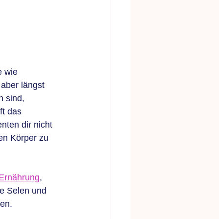
 wie 
aber längst 
 sind, 
t das 
ten dir nicht 
en Körper zu 
Ernährung
, 
e Selen und 
en.