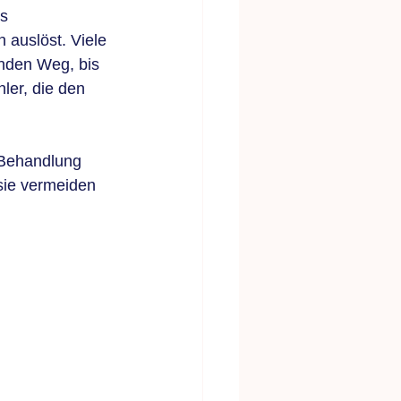
s 
 auslöst. Viele 
enden Weg, bis 
ler, die den 
r Behandlung 
sie vermeiden 