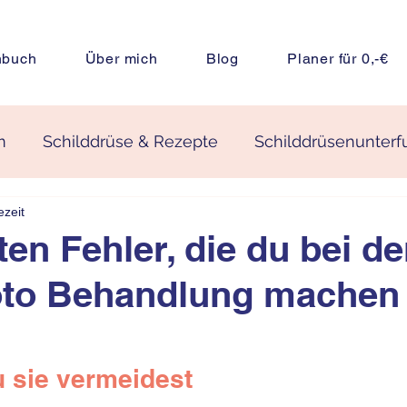
hbuch
Über mich
Blog
Planer für 0,-€
m
Schilddrüse & Rezepte
Schilddrüsenunterf
ezeit
Nebennierenschwäche
Frauengesundheit
ten Fehler, die du bei de
to Behandlung machen
Ernährung
Darmgesundheit
u sie vermeidest