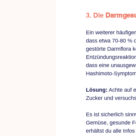
3. Die 
Darmgesu
Ein weiterer häufige
dass etwa 70-80 % d
gestörte Darmflora 
Entzündungsreaktion
dass eine unausgewo
Hashimoto-Symptom
Lösung:
 Achte auf 
Zucker und versuchs
Es ist sicherlich s
Gemüse, gesunde Fet
erhältst du alle Inf