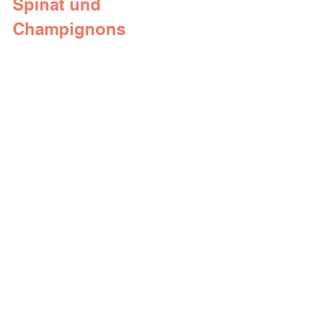
Spinat und 
Champignons
Zutaten:
2 Eier
eine Handvoll frischer Spinat
4 Champignons
1 kleine rote Zwiebel
1 EL Kokosöl
Salz, Pfeffer
frische Kräuter (z.B. Schnittlauch 
oder Petersilie)
Zubereitung:
Eier verquirlen und mit Salz und 
Pfeffer würzen. Zwiebel und 
Champignons klein schneiden.
In einer Pfanne mit Kokosöl die 