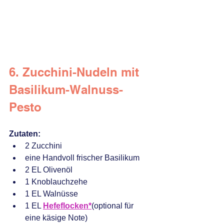
6. Zucchini-Nudeln mit 
Basilikum-Walnuss-
Pesto
Zutaten:
2 Zucchini
eine Handvoll frischer Basilikum
2 EL Olivenöl
1 Knoblauchzehe
1 EL Walnüsse
1 EL 
Hefeflocken*
(optional für 
eine käsige Note)