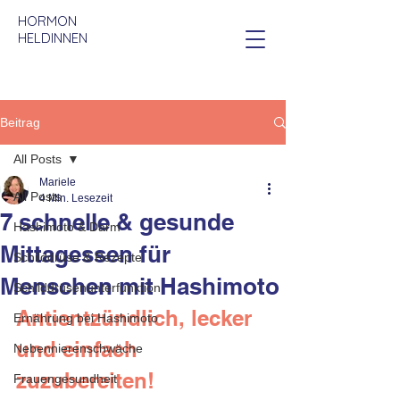
HORMON
HELDINNEN
Beitrag
All Posts
Mariele
All Posts
4 Min. Lesezeit
7 schnelle & gesunde
Hashimoto & Darm
Mittagessen für
Schilddrüse & Rezepte
Menschen mit Hashimoto
Schilddrüsenunterfunktion
Antientzündlich, lecker 
Ernährung bei Hashimoto
und einfach 
Nebennierenschwäche
zuzubereiten!
Frauengesundheit